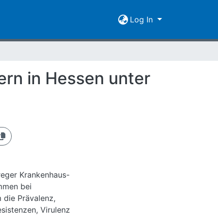
Log In
ern in Hessen unter
rreger Krankenhaus-
mmen bei
 die Prävalenz,
sistenzen, Virulenz