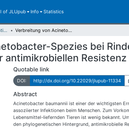
ll of JLUpub
Info
Statistics
Dissertationen/Habilitationen
Verbreitung von Acinetobacter-Spezies bei Rindern in Hessen unter Berücksichtigung der antimikrobiellen Resistenz
netobacter-Spezies bei Rind
 antimikrobiellen Resistenz
Quotable link
DOI:
http://dx.doi.org/10.22029/jlupub-11334
Abstract
Acinetobacter baumannii ist einer der wichtigsten E
assoziierter Infektionen beim Menschen. Zum Vorko
Lebensmittel-liefernden Tieren ist wenig bekannt. Um
den phylogenetischen Hintergrund, antimikrobielle Re