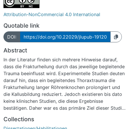
Attribution-NonCommercial 4.0 International
Quotable link
DOI:
https://doi.org/10.22029/jlupub-19120
Abstract
In der Literatur finden sich mehrere Hinweise darauf,
dass die Frakturheilung durch das jeweilige begleitende
Trauma beeinflusst wird. Experimentelle Studien deuten
darauf hin, dass ein begleitendes Thoraxtrauma die
Frakturheilung langer Röhrenknochen prolongiert und
die Kallusbildung reduziert. Jedoch existieren bis dato
keine klinischen Studien, die diese Ergebnisse
bestätigen. Daher war es das primäre Ziel dieser Studie
zu untersuchen, ob Patienten mit einem begleitenden
Collections
Thoraxtrauma eine verminderte Frakturkonsolidierung
Dissertationen/Habilitationen
langer Röhrenknochen im Vergleich zu Patienten mit