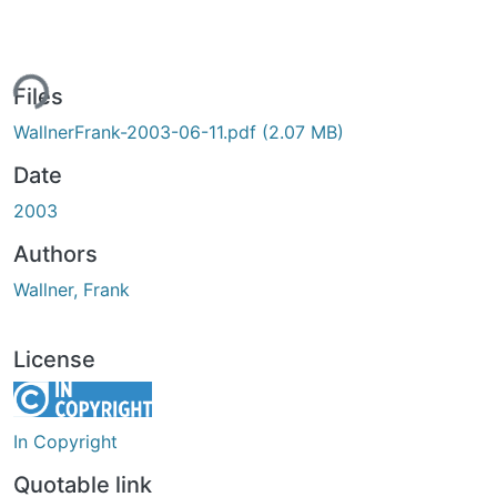
ing...
Files
WallnerFrank-2003-06-11.pdf
(2.07 MB)
Date
2003
Authors
Wallner, Frank
License
In Copyright
Quotable link