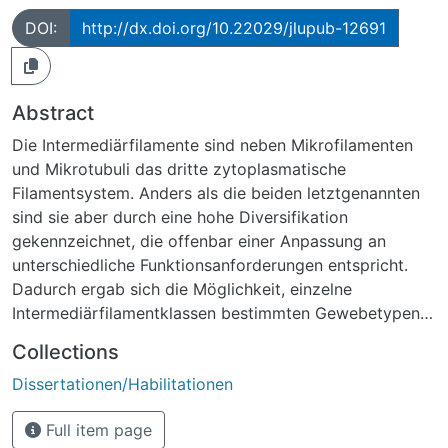
DOI:
http://dx.doi.org/10.22029/jlupub-12691
Abstract
Die Intermediärfilamente sind neben Mikrofilamenten
und Mikrotubuli das dritte zytoplasmatische
Filamentsystem. Anders als die beiden letztgenannten
sind sie aber durch eine hohe Diversifikation
gekennzeichnet, die offenbar einer Anpassung an
unterschiedliche Funktionsanforderungen entspricht.
Dadurch ergab sich die Möglichkeit, einzelne
Intermediärfilamentklassen bestimmten Gewebetypen
zuzuordnen, im Fall der Keratine sogar einzelne
Collections
Keratinpaarungen bestimmten Epithelien. Das erhielt
Dissertationen/Habilitationen
erhebliche klinische Relevanz durch die
immunhistochemische Identifikation der
Full item page
Intermediärfilament-Expression in Tumoren, vor allem in