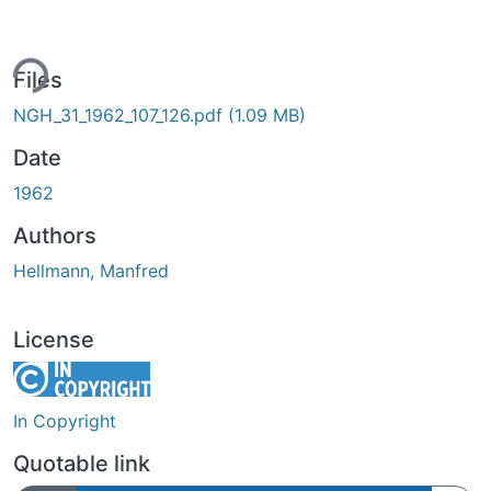
ing...
Files
NGH_31_1962_107_126.pdf
(1.09 MB)
Date
1962
Authors
Hellmann, Manfred
License
In Copyright
Quotable link