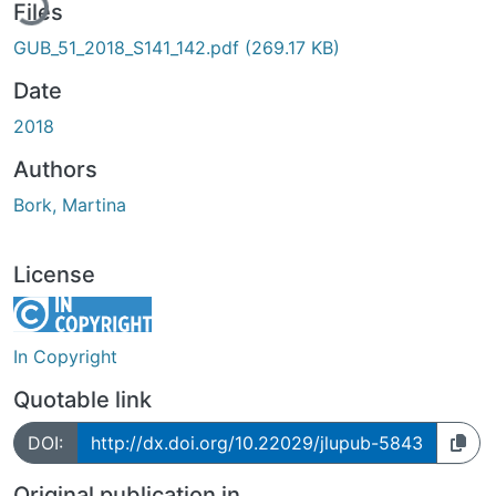
Files
GUB_51_2018_S141_142.pdf
(269.17 KB)
Date
2018
Authors
Bork, Martina
License
In Copyright
Quotable link
DOI:
http://dx.doi.org/10.22029/jlupub-5843
Original publication in