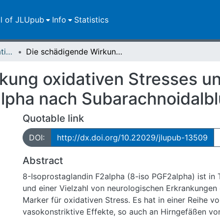
ll of JLUpub
Info
Statistics
Dissertationen/Habilitationen
Die schädigende Wirkung oxidativen Stresses und die Rolle von 8-Isoprostaglandin F2alpha nach Subarachnoidalblutung
ung oxidativen Stresses und
alpha nach Subarachnoidalb
Quotable link
DOI:
http://dx.doi.org/10.22029/jlupub-13509
Abstract
8-Isoprostaglandin F2alpha (8-iso PGF2alpha) ist in
und einer Vielzahl von neurologischen Erkrankungen e
Marker für oxidativen Stress. Es hat in einer Reihe 
vasokonstriktive Effekte, so auch an Hirngefäßen vo