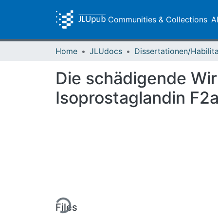
Communities & Collections
A
Home
JLUdocs
Die schädigende Wirk
Isoprostaglandin F2
Loading...
Files