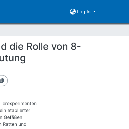
Log In
 die Rolle von 8-
lutung
 Tierexperimenten
in etablierter
von Gefäßen
n Ratten und