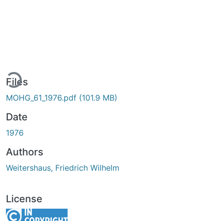
ding...
Files
MOHG_61_1976.pdf
(101.9 MB)
Date
1976
Authors
Weitershaus, Friedrich Wilhelm
License