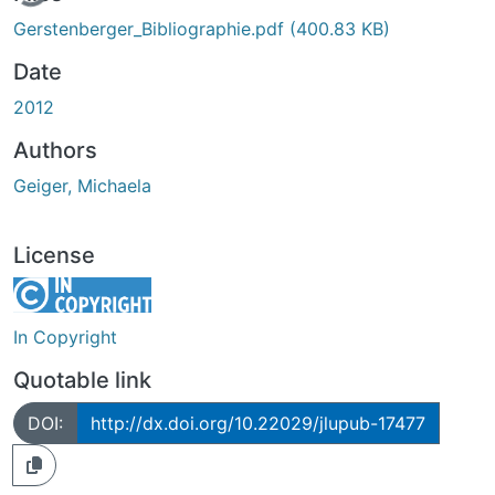
Gerstenberger_Bibliographie.pdf
(400.83 KB)
Date
2012
Authors
Geiger, Michaela
License
In Copyright
Quotable link
DOI:
http://dx.doi.org/10.22029/jlupub-17477