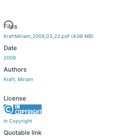
ing...
Files
KraftMiriam_2009_03_22.pdf
(4.98 MB)
Date
2009
Authors
Kraft, Miriam
License
In Copyright
Quotable link