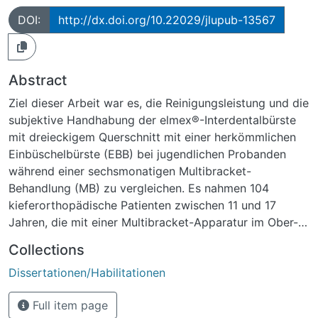
DOI:
http://dx.doi.org/10.22029/jlupub-13567
Abstract
Ziel dieser Arbeit war es, die Reinigungsleistung und die
subjektive Handhabung der elmex®-Interdentalbürste
mit dreieckigem Querschnitt mit einer herkömmlichen
Einbüschelbürste (EBB) bei jugendlichen Probanden
während einer sechsmonatigen Multibracket-
Behandlung (MB) zu vergleichen. Es nahmen 104
kieferorthopädische Patienten zwischen 11 und 17
Jahren, die mit einer Multibracket-Apparatur im Ober-
und Unterkiefer behandelt wurden, an dieser
Collections
randomisierten, einfach-verblindeten klinischen Studie
Dissertationen/Habilitationen
teil. Es wurde ein Split-mouth-Design angewendet.
Jeweils sechs und 12 Wochen nach Beginn bzw.
Full item page
Crossover wurde der Plaqueindex nach Attin erhoben.