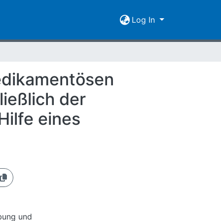
Log In
edikamentösen
ießlich der
Hilfe eines
ibung und