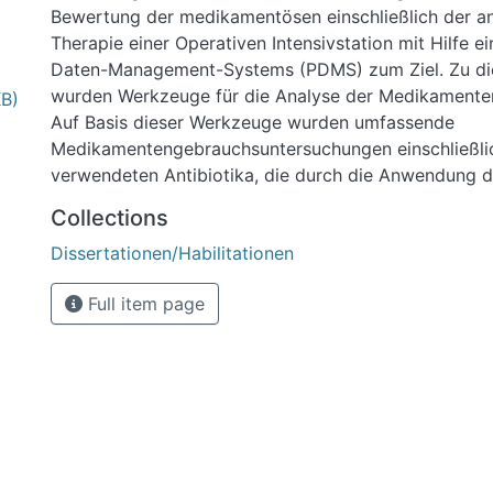
Bewertung der medikamentösen einschließlich der an
Therapie einer Operativen Intensivstation mit Hilfe e
Daten-Management-Systems (PDMS) zum Ziel. Zu d
wurden Werkzeuge für die Analyse der Medikamenten
KB)
Auf Basis dieser Werkzeuge wurden umfassende
Medikamentengebrauchsuntersuchungen einschließli
verwendeten Antibiotika, die durch die Anwendung 
Therapeutisch-Chemischen Klassifikation (ATC-Klassi
Collections
Defined Daily Doses (DDD) international vergleichb
Dissertationen/Habilitationen
durchgeführt. Die Bedeutung von allgemeinen Aspek
Antibiotikatherapie auf das Outcome (Sterblichkeit) 
Full item page
wurde durch Methoden aus der Modellierung und Eva
Scoring-Systemen im Vergleich zum SAPS-II-Score u
Das eingesetzte PDMS speichert seit Einführung der
detaillierte Medikamentendaten in einer zentralen O
für klinische Daten. Diese Datenbank ist nach der Ent
Architektur aufgebaut. Das Medikamentenmodul spe
Medikamentennamen Applikationsformen, Dauer und 
Gabe, applizierte Dosis und den Status der Medikam