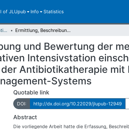
ll of JLUpub
Info
Statistics
Dissertationen/Habilitationen
Ermittlung, Beschreibung und Bewertung der medikamentösen Therapie einer Operativen Intensivstation einschließlich der detaillierten Analyse der Antibiotikatherapie mit Hilfe eines Patienten-Daten-Management-Systems
eibung und Bewertung der m
tiven Intensivstation einschl
 der Antibiotikatherapie mit 
anagement-Systems
Quotable link
DOI:
http://dx.doi.org/10.22029/jlupub-12949
Abstract
Die vorliegende Arbeit hatte die Erfassung, Beschre