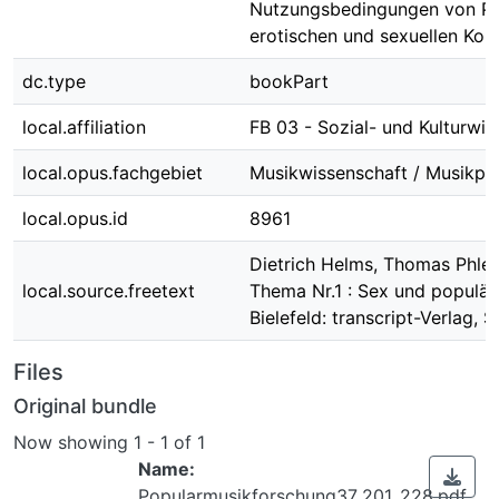
Nutzungsbedingungen von Po
erotischen und sexuellen Kon
dc.type
bookPart
local.affiliation
FB 03 - Sozial- und Kulturwi
local.opus.fachgebiet
Musikwissenschaft / Musikp
local.opus.id
8961
Dietrich Helms, Thomas Phlep
local.source.freetext
Thema Nr.1 : Sex und populär
Bielefeld: transcript-Verlag, 
Files
Original bundle
Now showing
1 - 1 of 1
Name:
Popularmusikforschung37_201_228.pdf