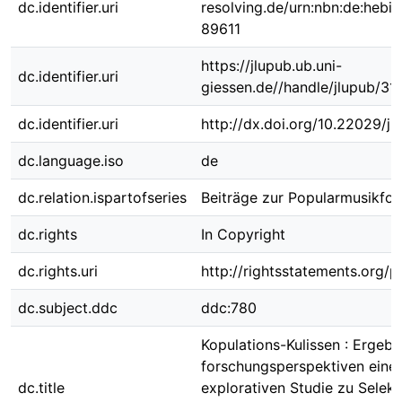
dc.identifier.uri
resolving.de/urn:nbn:de:hebi
89611
https://jlupub.ub.uni-
dc.identifier.uri
giessen.de//handle/jlupub/31
dc.identifier.uri
http://dx.doi.org/10.22029/j
dc.language.iso
de
dc.relation.ispartofseries
Beiträge zur Popularmusikfor
dc.rights
In Copyright
dc.rights.uri
http://rightsstatements.org/p
dc.subject.ddc
ddc:780
Kopulations-Kulissen : Ergebn
forschungsperspektiven einer
dc.title
explorativen Studie zu Selekt