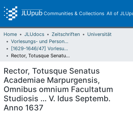
Communities & Collections
All of JLUp
Home
JLUdocs
Zeitschriften
Universität
Vorlesungs- und Personalverzeichnis / Justus-Liebig-Universität Gießen
[1629-1646/47] Vorlesungsverzeichnis - Einblattdrucke / Academia Marpurgensis
Rector, Totusque Senatus Academiae Marpurgensis, Omnibus omnium Facultatum Studiosis ... V. Idus Septemb. Anno 1637
Rector, Totusque Senatus
Academiae Marpurgensis,
Omnibus omnium Facultatum
Studiosis ... V. Idus Septemb.
Anno 1637