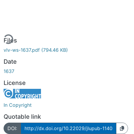
ing...
Files
vlv-ws-1637.pdf
(794.46 KB)
Date
1637
License
In Copyright
Quotable link
DOI:
http://dx.doi.org/10.22029/jlupub-1140