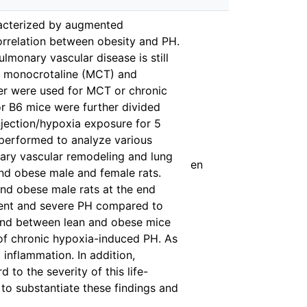
racterized by augmented
orrelation between obesity and PH.
lmonary vascular disease is still
n monocrotaline (MCT) and
er were used for MCT or chronic
or B6 mice were further divided
njection/hypoxia exposure for 5
erformed to analyze various
ary vascular remodeling and lung
en
and obese male and female rats.
and obese male rats at the end
nent and severe PH compared to
ound between lean and obese mice
 of chronic hypoxia-induced PH. As
 inflammation. In addition,
to the severity of this life-
to substantiate these findings and