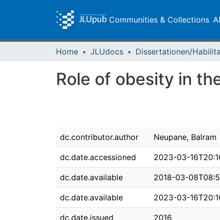
Communities & Collections
A
Home
JLUdocs
Role of obesity in t
dc.contributor.author
Neupane, Balram
dc.date.accessioned
2023-03-16T20:1
dc.date.available
2018-03-08T08:5
dc.date.available
2023-03-16T20:1
dc.date.issued
2016