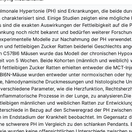
ulmonale Hypertonie (PH) sind Erkrankungen, die beide du
 charakterisiert sind. Einige Studien zeigten eine mögliche
s sind die exakten Auswirkungen der Fettleibigkeit auf die 
nkung noch nicht bekannt und bedürfen weiterer Forschung
rexperimentelle Modelle zur Nachahmung der PH verwendet
n und fettleibigen Zucker Ratten beiderlei Geschlechts ang
n C57Bl6 Mäusen wurde das Modell der chronischen Hypox
eit von 5 Wochen. Beide Kohorten (männlich und weiblich) 
 fettleibigen Zucker Ratten erhielten entweder die MCT-Inj
57Bl6N-Mäuse wurden entweder unter normoxischen oder hy
ie, hämodynamische Druckmessungen und histologische U
verschiedene Parameter, wie die Herzfunktion, Rechtsherzh
nflammatorische Prozesse in der Lunge, zu analysieren.Die
tleibigen männlichen und weiblichen Ratten zur Entwicklun
erschiede in Bezug auf den Schweregrad der PH zwischen
n im Endstadium der Krankheit beobachtet. Im Gegensatz d
ne schwerere PH im Vergleich zu den schlanken Pendants. Be
xie wurden keine offensichtlichen Unterschiede zwischen s