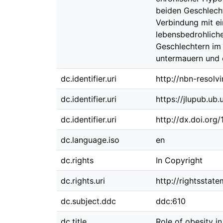
beiden Geschlecht
Verbindung mit ei
lebensbedrohlich
Geschlechtern im 
untermauern und 
dc.identifier.uri
http://nbn-resolv
dc.identifier.uri
https://jlupub.ub
dc.identifier.uri
http://dx.doi.org
dc.language.iso
en
dc.rights
In Copyright
dc.rights.uri
http://rightsstat
dc.subject.ddc
ddc:610
dc.title
Role of obesity i