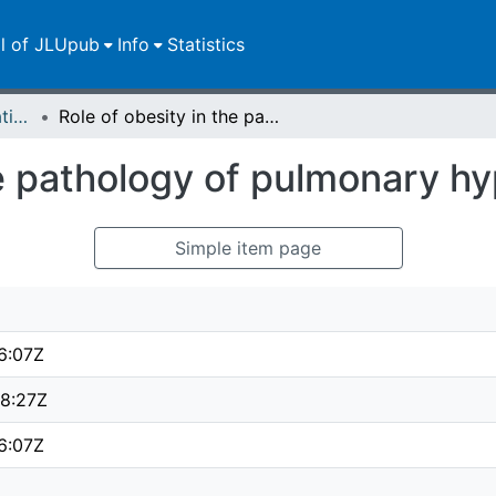
ll of JLUpub
Info
Statistics
Dissertationen/Habilitationen
Role of obesity in the pathology of pulmonary hypertension
he pathology of pulmonary h
Simple item page
6:07Z
8:27Z
6:07Z