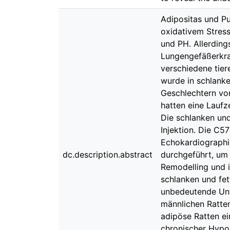
Adipositas und P
oxidativem Stress
und PH. Allerding
Lungengefäßerkra
verschiedene tie
wurde in schlanke
Geschlechtern vo
hatten eine Laufz
Die schlanken und
Injektion. Die C
Echokardiograph
dc.description.abstract
durchgeführt, um 
Remodelling und i
schlanken und fet
unbedeutende Unt
männlichen Ratte
adipöse Ratten ei
chronischer Hypo