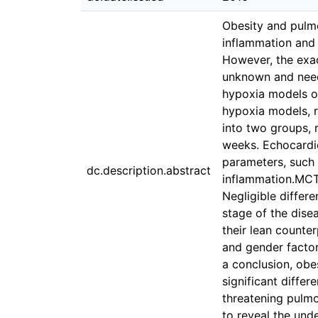
Obesity and pulm
inflammation and 
However, the exact
unknown and need
hypoxia models o
hypoxia models, r
into two groups, 
weeks. Echocardi
parameters, such
dc.description.abstract
inflammation.MCT 
Negligible differ
stage of the dis
their lean counte
and gender factor
a conclusion, obes
significant diffe
threatening pulmo
to reveal the und