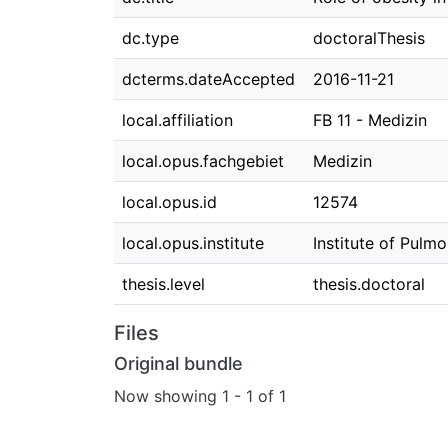
dc.type
doctoralThesis
dcterms.dateAccepted
2016-11-21
local.affiliation
FB 11 - Medizin
local.opus.fachgebiet
Medizin
local.opus.id
12574
local.opus.institute
Institute of Pul
thesis.level
thesis.doctoral
Files
Original bundle
Now showing
1 - 1 of 1