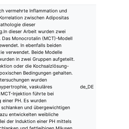
rch vermehrte Inflammation und
 Korrelation zwischen Adipositas
Pathologie dieser
.In dieser Arbeit wurden zwei
. Das Monocrotalin (MCT)-Modell
ewendet. In ebenfalls beiden
ie verwendet. Beide Modelle
wurden in zwei Gruppen aufgeteilt.
ektion oder die Kochsalzlösung-
poxischen Bedingungen gehalten.
ntersuchungen wurden
ypertrophie, vaskuläres
de_DE
 MCT-Injektion führte bei
g einer PH. Es wurden
 schlanken und übergewichtigen
azu entwickelten weibliche
i der Induktion einer PH mittels
chlanken und fettleibigen Mäusen