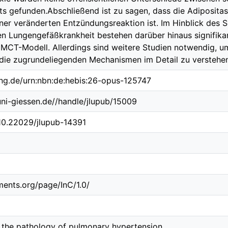
s gefunden.Abschließend ist zu sagen, dass die Adipositas 
ner veränderten Entzündungsreaktion ist. Im Hinblick des 
en Lungengefäßkrankheit bestehen darüber hinaus signifik
MCT-Modell. Allerdings sind weitere Studien notwendig, um
die zugrundeliegenden Mechanismen im Detail zu verstehen
ing.de/urn:nbn:de:hebis:26-opus-125747
.uni-giessen.de//handle/jlupub/15009
/10.22029/jlupub-14391
ements.org/page/InC/1.0/
n the pathology of pulmonary hypertension