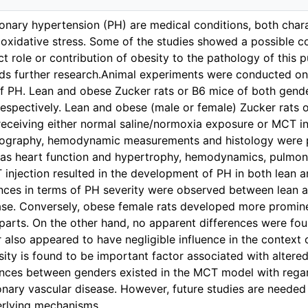
onary hypertension (PH) are medical conditions, both cha
oxidative stress. Some of the studies showed a possible c
 role or contribution of obesity to the pathology of this pu
s further research.Animal experiments were conducted o
f PH. Lean and obese Zucker rats or B6 mice of both gend
espectively. Lean and obese (male or female) Zucker rats 
receiving either normal saline/normoxia exposure or MCT i
ography, hemodynamic measurements and histology were p
 as heart function and hypertrophy, hemodynamics, pulmon
injection resulted in the development of PH in both lean 
ences in terms of PH severity were observed between lean 
ease. Conversely, obese female rats developed more promi
rparts. On the other hand, no apparent differences were f
 also appeared to have negligible influence in the context
ity is found to be important factor associated with altered
rences between genders existed in the MCT model with regard 
nary vascular disease. However, future studies are needed 
erlying mechanisms.