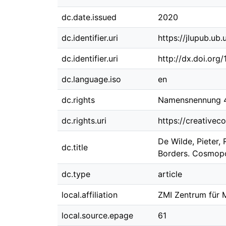
dc.date.issued
2020
dc.identifier.uri
https://jlupub.ub
dc.identifier.uri
http://dx.doi.org
dc.language.iso
en
dc.rights
Namensnennung 4.
dc.rights.uri
https://creativec
De Wilde, Pieter,
dc.title
Borders. Cosmopo
dc.type
article
local.affiliation
ZMI Zentrum für M
local.source.epage
61