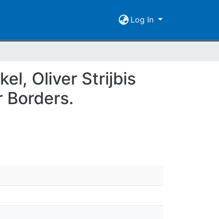
Log In
l, Oliver Strijbis
r Borders.