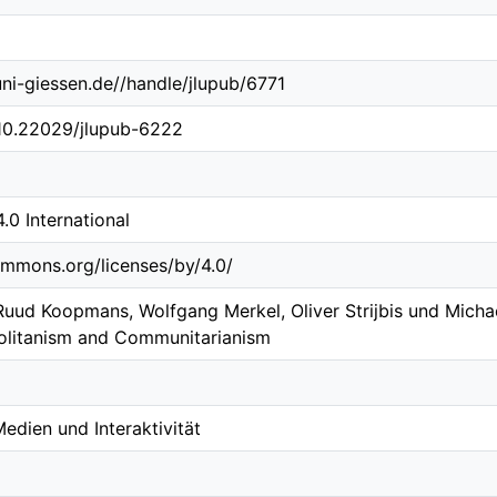
.uni-giessen.de//handle/jlupub/6771
/10.22029/jlupub-6222
0 International
ommons.org/licenses/by/4.0/
 Ruud Koopmans, Wolfgang Merkel, Oliver Strijbis und Micha
litanism and Communitarianism
edien und Interaktivität