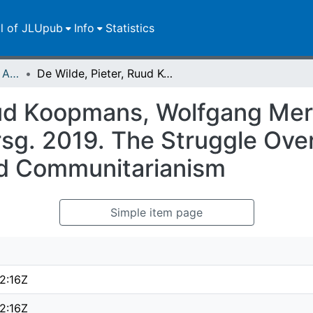
ll of JLUpub
Info
Statistics
Publikationen im Open Access gefördert durch die UB
De Wilde, Pieter, Ruud Koopmans, Wolfgang Merkel, Oliver Strijbis und Michael Zürn, Hrsg. 2019. The Struggle Over Borders. Cosmopolitanism and Communitarianism
ud Koopmans, Wolfgang Merke
sg. 2019. The Struggle Ove
d Communitarianism
Simple item page
2:16Z
2:16Z