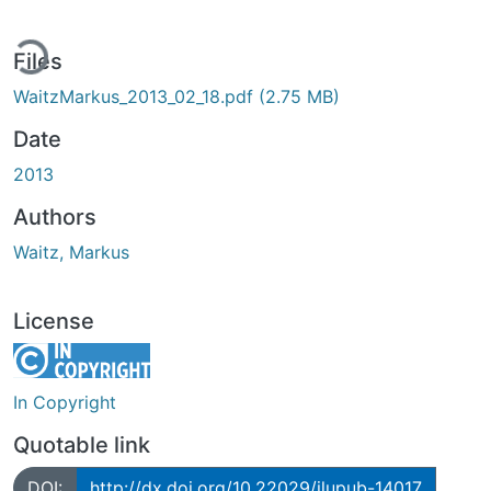
ding...
Files
WaitzMarkus_2013_02_18.pdf
(2.75 MB)
Date
2013
Authors
Waitz, Markus
License
In Copyright
Quotable link
DOI:
http://dx.doi.org/10.22029/jlupub-14017