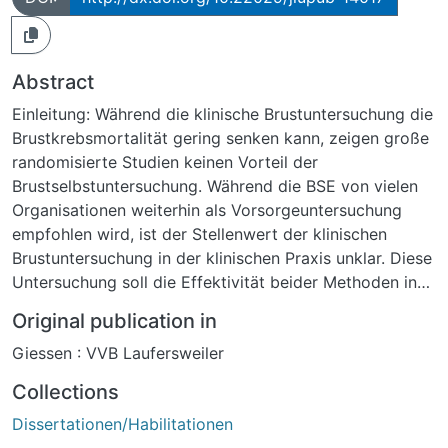
Abstract
Einleitung: Während die klinische Brustuntersuchung die
Brustkrebsmortalität gering senken kann, zeigen große
randomisierte Studien keinen Vorteil der
Brustselbstuntersuchung. Während die BSE von vielen
Organisationen weiterhin als Vorsorgeuntersuchung
empfohlen wird, ist der Stellenwert der klinischen
Brustuntersuchung in der klinischen Praxis unklar. Diese
Untersuchung soll die Effektivität beider Methoden in
einem experimentellen Aufbau überprüfen.Material und
Original publication in
Methode: Im Rahmen von Workshops und
Giessen : VVB Laufersweiler
Tagungsterminen hatten Ärzte und Patientinnen die
Möglichkeit, ihre Tastfähigkeiten an einem Parcours
Collections
bestehend aus 24 Silikonbrustmodellen zu überprüfen.
Dissertationen/Habilitationen
Die Brustmodelle unterschiedlicher Größe wurden zuvor