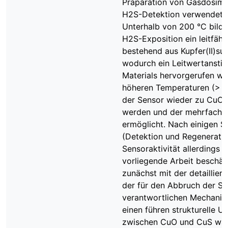
Präparation von Gasdosime
H2S-Detektion verwendet 
Unterhalb von 200 °C bildet
H2S-Exposition ein leitfähi
bestehend aus Kupfer(II)sul
wodurch ein Leitwertanstie
Materials hervorgerufen wir
höheren Temperaturen (> 3
der Sensor wieder zu CuO r
werden und der mehrfache 
ermöglicht. Nach einigen S
(Detektion und Regeneratio
Sensoraktivität allerdings a
vorliegende Arbeit beschäft
zunächst mit der detaillier
der für den Abbruch der Se
verantwortlichen Mechani
einen führen strukturelle U
zwischen CuO und CuS wäh