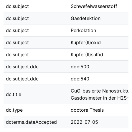
dc.subject
Schwefelwasserstoff
dc.subject
Gasdetektion
dc.subject
Perkolation
dc.subject
Kupfer(II)oxid
dc.subject
Kupfer(II)sulfid
dc.subject.ddc
ddc:500
dc.subject.ddc
ddc:540
CuO-basierte Nanostruktur
dc.title
Gasdosimeter in der H2S-D
dc.type
doctoralThesis
dcterms.dateAccepted
2022-07-05