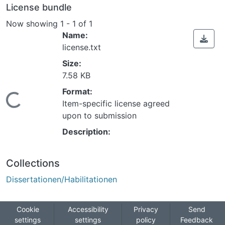
License bundle
Now showing
1 - 1 of 1
Name:
license.txt
Size:
7.58 KB
Format:
ading...
Item-specific license agreed
upon to submission
Description:
Collections
Dissertationen/Habilitationen
Cookie
Accessibility
Privacy
Send
settings
settings
policy
Feedback