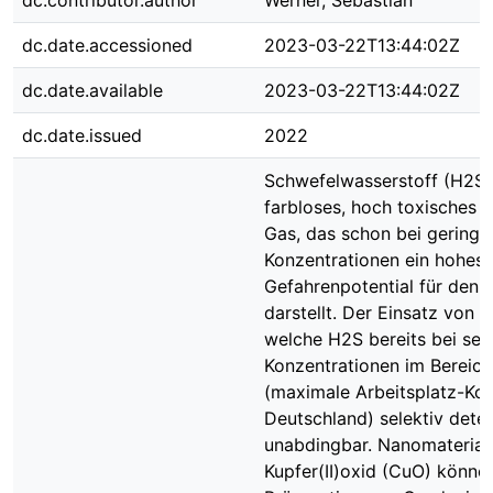
dc.contributor.author
Werner, Sebastian
dc.date.accessioned
2023-03-22T13:44:02Z
dc.date.available
2023-03-22T13:44:02Z
dc.date.issued
2022
Schwefelwasserstoff (H2S) 
farbloses, hoch toxisches 
Gas, das schon bei geringe
Konzentrationen ein hohes
Gefahrenpotential für den
darstellt. Der Einsatz von 
welche H2S bereits bei seh
Konzentrationen im Bereic
(maximale Arbeitsplatz-Kon
Deutschland) selektiv detekt
unabdingbar. Nanomaterial
Kupfer(II)oxid (CuO) könne