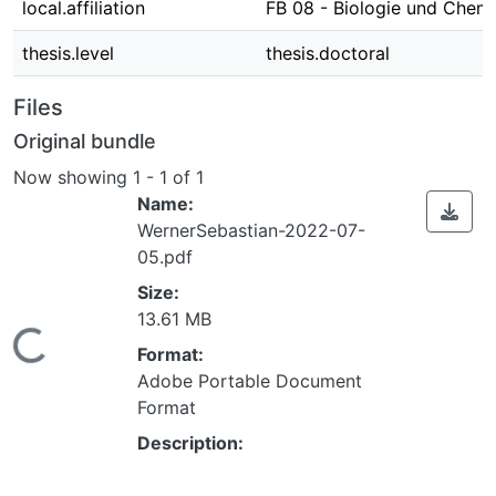
local.affiliation
FB 08 - Biologie und Chem
thesis.level
thesis.doctoral
Files
Original bundle
Now showing
1 - 1 of 1
Name:
WernerSebastian-2022-07-
05.pdf
Size:
13.61 MB
ading...
Format:
Adobe Portable Document
Format
Description: