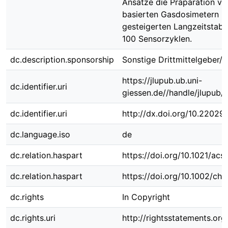
Ansätze die Präparation v
basierten Gasdosimetern mi
gesteigerten Langzeitstabili
100 Sensorzyklen.
dc.description.sponsorship
Sonstige Drittmittelgeber/-
https://jlupub.ub.uni-
dc.identifier.uri
giessen.de//handle/jlupub/
dc.identifier.uri
http://dx.doi.org/10.22029
dc.language.iso
de
dc.relation.haspart
https://doi.org/10.1021/ac
dc.relation.haspart
https://doi.org/10.1002/c
dc.rights
In Copyright
dc.rights.uri
http://rightsstatements.org