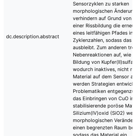
Sensorzyklen zu starken
morphologischen Änderung
verhindern auf Grund von b
einer Rissbildung die erneu
eines leitfähigen Pfades in
dc.description.abstract
Zyklenzahlen, sodass das S
ausbleibt. Zum anderen tre
Nebenreaktionen auf, wie z.
Bildung von Kupfer(II)sulfa
wodurch inaktives, nicht re
Material auf dem Sensor ak
werden Strategien entwicke
Problematiken entgegenzuw
das Einbringen von CuO in 
stabilisierende poröse Matr
Silizium(IV)oxid (SiO2) wer
morphologischen Veränder
einen begrenzten Raum bes
sodass das Material ein