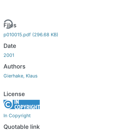
ing...
Files
p010015.pdf
(296.68 KB)
Date
2001
Authors
Gierhake, Klaus
License
In Copyright
Quotable link