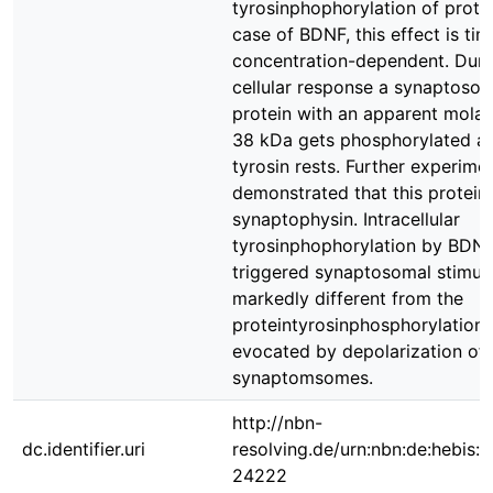
tyrosinphophorylation of protei
case of BDNF, this effect is ti
concentration-dependent. Durin
cellular response a synaptoso
protein with an apparent molar
38 kDa gets phosphorylated at 
tyrosin rests. Further experime
demonstrated that this protein 
synaptophysin. Intracellular
tyrosinphophorylation by BDN
triggered synaptosomal stimula
markedly different from the
proteintyrosinphosphorylation 
evocated by depolarization of
synaptomsomes.
http://nbn-
dc.identifier.uri
resolving.de/urn:nbn:de:hebis:
24222