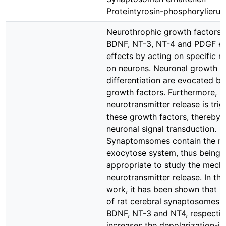
Proteintyrosin-phosphorylierun
Neurothrophic growth factors l
BDNF, NT-3, NT-4 and PDGF exe
effects by acting on specific r
on neurons. Neuronal growth a
differentiation are evocated by
growth factors. Furthermore,
neurotransmitter release is tri
these growth factors, thereby 
neuronal signal transduction.
Synaptomsomes contain the n
exocytose system, thus being
appropriate to study the mech
neurotransmitter release. In th
work, it has been shown that i
of rat cerebral synaptosomes 
BDNF, NT-3 and NT4, respectiv
increases the depolarization-i