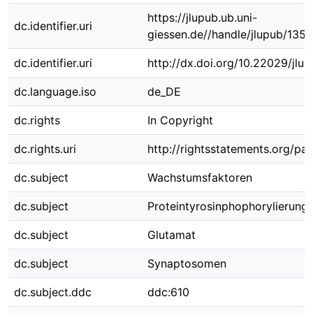
https://jlupub.ub.uni-
dc.identifier.uri
giessen.de//handle/jlupub/135
dc.identifier.uri
http://dx.doi.org/10.22029/jlu
dc.language.iso
de_DE
dc.rights
In Copyright
dc.rights.uri
http://rightsstatements.org/pag
dc.subject
Wachstumsfaktoren
dc.subject
Proteintyrosinphophorylierung
dc.subject
Glutamat
dc.subject
Synaptosomen
dc.subject.ddc
ddc:610