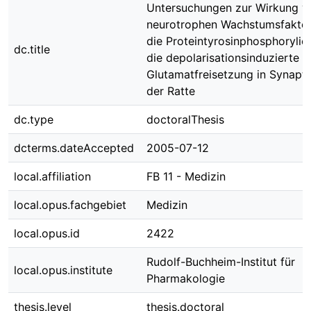
Untersuchungen zur Wirkung v
neurotrophen Wachstumsfaktor
die Proteintyrosinphosphorylie
dc.title
die depolarisationsinduzierte
Glutamatfreisetzung in Synap
der Ratte
dc.type
doctoralThesis
dcterms.dateAccepted
2005-07-12
local.affiliation
FB 11 - Medizin
local.opus.fachgebiet
Medizin
local.opus.id
2422
Rudolf-Buchheim-Institut für
local.opus.institute
Pharmakologie
thesis.level
thesis.doctoral