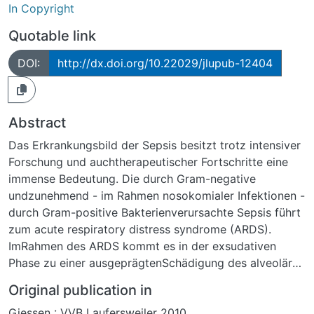
In Copyright
Quotable link
DOI:
http://dx.doi.org/10.22029/jlupub-12404
Abstract
Das Erkrankungsbild der Sepsis besitzt trotz intensiver
Forschung und auchtherapeutischer Fortschritte eine
immense Bedeutung. Die durch Gram-negative
undzunehmend - im Rahmen nosokomialer Infektionen -
durch Gram-positive Bakterienverursachte Sepsis führt
zum acute respiratory distress syndrome (ARDS).
ImRahmen des ARDS kommt es in der exsudativen
Phase zu einer ausgeprägtenSchädigung des alveolären
Epithels und des vaskulären Endothels. Dies führt
Original publication in
zumEinstrom von Flüssigkeit, Proteinen,
Giessen : VVB Laufersweiler 2010
Entzündungszellen und Erythrozyten in dasInterstitium