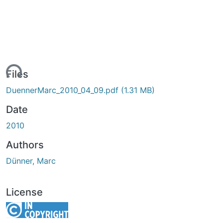
ding...
Files
DuennerMarc_2010_04_09.pdf
(1.31 MB)
Date
2010
Authors
Dünner, Marc
License