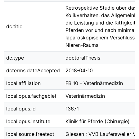
Retrospektive Studie über das
Kolikverhalten, das Allgemeinb
die Leistung und die Rittigkeit 
dc.title
Pferden vor und nach minimali
laparoskopischem Verschluss d
Nieren-Raums
dc.type
doctoralThesis
dcterms.dateAccepted
2018-04-10
local.affiliation
FB 10 - Veterinärmedizin
local.opus.fachgebiet
Veterinärmedizin
local.opus.id
13671
local.opus.institute
Klinik für Pferde (Chirurgie)
local.source.freetext
Giessen : VVB Laufersweiler Ve