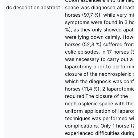
Colon ascendens into the neph
dc.description.abstract
space was diagnosed at least 
horses (97,7 %), while very mild
symptoms were found in 3 hors
%), as they only showed apath
were lying down calmly. Howev
horses (52,3 %) suffered from 
colic episodes. In 17 horses (38
was necessary to carry out a
laparotomy prior to performin
closure of the nephrosplenic sp
which the diagnosis was confir
horses (11,4 %), 2 laparotomie
required.The closure of the
nephrosplenic space with the h
uniform application of laparos
techniques was performed wit
complications. Only 1 horse (2,
experienced difficulties during 