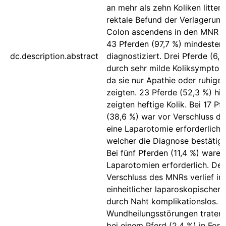
an mehr als zehn Koliken litten.
rektale Befund der Verlagerung
Colon ascendens in den MNR w
43 Pferden (97,7 %) mindesten
dc.description.abstract
diagnostiziert. Drei Pferde (6,8
durch sehr milde Koliksymptoma
da sie nur Apathie oder ruhige
zeigten. 23 Pferde (52,3 %) hi
zeigten heftige Kolik. Bei 17 Pf
(38,6 %) war vor Verschluss d
eine Laparotomie erforderlich, 
welcher die Diagnose bestätigt
Bei fünf Pferden (11,4 %) waren
Laparotomien erforderlich. Der
Verschluss des MNRs verlief in
einheitlicher laparoskopischer 
durch Naht komplikationslos.
Wundheilungsstörungen traten l
bei einem Pferd (2,4 %) in For