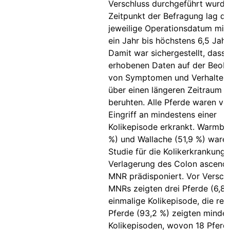
Verschluss durchgeführt wurd
Zeitpunkt der Befragung lag d
jeweilige Operationsdatum min
ein Jahr bis höchstens 6,5 Jahr
Damit war sichergestellt, dass 
erhobenen Daten auf der Beob
von Symptomen und Verhalten
über einen längeren Zeitraum 
beruhten. Alle Pferde waren v
Eingriff an mindestens einer
Kolikepisode erkrankt. Warmblü
%) und Wallache (51,9 %) waren
Studie für die Kolikerkrankung 
Verlagerung des Colon ascende
MNR prädisponiert. Vor Versch
MNRs zeigten drei Pferde (6,8 
einmalige Kolikepisode, die res
Pferde (93,2 %) zeigten minde
Kolikepisoden, wovon 18 Pferd