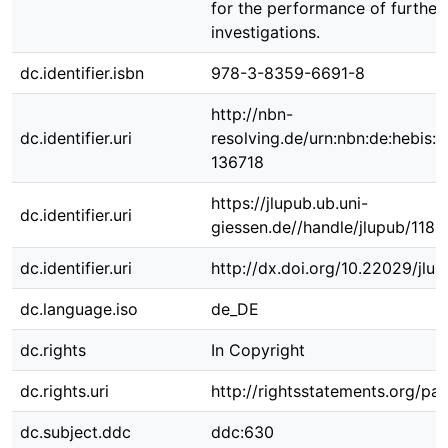
for the performance of further 
investigations.
dc.identifier.isbn
978-3-8359-6691-8
http://nbn-
dc.identifier.uri
resolving.de/urn:nbn:de:hebis:
136718
https://jlupub.ub.uni-
dc.identifier.uri
giessen.de//handle/jlupub/1188
dc.identifier.uri
http://dx.doi.org/10.22029/jlu
dc.language.iso
de_DE
dc.rights
In Copyright
dc.rights.uri
http://rightsstatements.org/pag
dc.subject.ddc
ddc:630