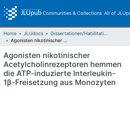
Communities & Collections
All of JLUp
Home
JLUdocs
Dissertationen/Habilitationen
Agonisten nikotinischer Acetylcholinrezeptoren hemmen die ATP-induzierte Interleukin-1β-Freisetzung aus Monozyten
Agonisten nikotinischer
Acetylcholinrezeptoren hemmen
die ATP-induzierte Interleukin-
1β-Freisetzung aus Monozyten