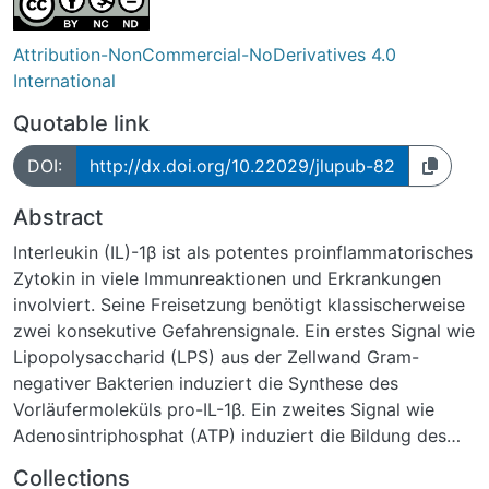
Attribution-NonCommercial-NoDerivatives 4.0
International
Quotable link
DOI:
http://dx.doi.org/10.22029/jlupub-82
Abstract
Interleukin (IL)-1β ist als potentes proinflammatorisches
Zytokin in viele Immunreaktionen und Erkrankungen
involviert. Seine Freisetzung benötigt klassischerweise
zwei konsekutive Gefahrensignale. Ein erstes Signal wie
Lipopolysaccharid (LPS) aus der Zellwand Gram-
negativer Bakterien induziert die Synthese des
Vorläufermoleküls pro-IL-1β. Ein zweites Signal wie
Adenosintriphosphat (ATP) induziert die Bildung des
intrazellulären Inflammasoms, das die IL-1β-Synthese
Collections
und -Freisetzung vermittelt. Die IL-1β-Freisetzung