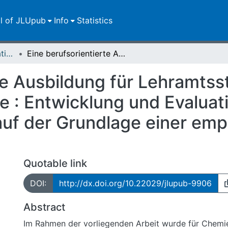
ll of JLUpub
Info
Statistics
Dissertationen/Habilitationen
Eine berufsorientierte Ausbildung für Lehramtsstudenten im Fach Anorganische Chemie : Entwicklung und Evaluation eines neuen Praktikumkonzepts auf der Grundlage einer empirischen Erhebung bei Referendaren
rte Ausbildung für Lehramts
 : Entwicklung und Evaluat
uf der Grundlage einer emp
Quotable link
DOI:
http://dx.doi.org/10.22029/jlupub-9906
Abstract
Im Rahmen der vorliegenden Arbeit wurde für Chemi