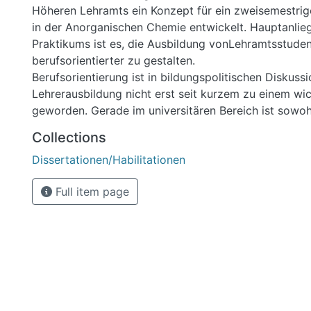
Höheren Lehramts ein Konzept für ein zweisemestri
in der Anorganischen Chemie entwickelt. Hauptanlie
Praktikums ist es, die Ausbildung vonLehramtsstuden
berufsorientierter zu gestalten.
Berufsorientierung ist in bildungspolitischen Disku
Lehrerausbildung nicht erst seit kurzem zu einem wi
geworden. Gerade im universitären Bereich ist sowohl 
auch institutionell eine Reform der Lehrerausbildung
Collections
umgehen. Es wird gefordert, sämtliche Studienelemen
Dissertationen/Habilitationen
bisher am späteren Berufsfeld auszurichten und dami
zwischen an der Universität gelehrter Theorie und an
Full item page
existierender Praxis zu verringern.
Um zu erfahren, welchen Anforderungen ein neues P
Rahmen der fachwissenschaftlichen Ausbildung gen
wurdenicht nur untersucht, welche Meinung Fachdida
Fachwissenschaftler zu dieser Thematik haben. Es w
evaluiert, wieReferendare ihre eigene universitäre A
Chemie bewerten und was sie als notwendig für die 
vonChemiestudenten des Höheren Lehramts erachte