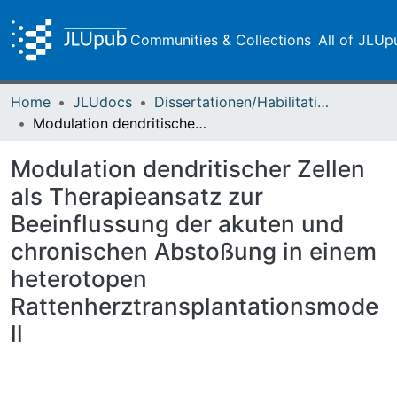
Communities & Collections
All of JLUp
Home
JLUdocs
Dissertationen/Habilitationen
Modulation dendritischer Zellen als Therapieansatz zur Beeinflussung der akuten und chronischen Abstoßung in einem heterotopen Rattenherztransplantationsmodell
Modulation dendritischer Zellen
als Therapieansatz zur
Beeinflussung der akuten und
chronischen Abstoßung in einem
heterotopen
Rattenherztransplantationsmode
ll