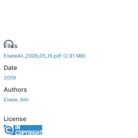
ding...
Files
EiseleAli_2009_05_19.pdf
(2.91 MB)
Date
2009
Authors
Eisele, Alin
License