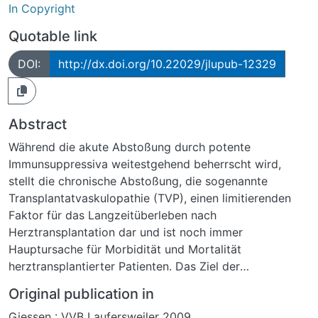
In Copyright
Quotable link
DOI:
http://dx.doi.org/10.22029/jlupub-12329
Abstract
Während die akute Abstoßung durch potente
Immunsuppressiva weitestgehend beherrscht wird,
stellt die chronische Abstoßung, die sogenannte
Transplantatvaskulopathie (TVP), einen limitierenden
Faktor für das Langzeitüberleben nach
Herztransplantation dar und ist noch immer
Hauptursache für Morbidität und Mortalität
herztransplantierter Patienten. Das Ziel der
Transplantationsmedizin besteht darin, diese
Original publication in
Langzeitfolgen zu verhindern. Die Versuche der
Giessen : VVB Laufersweiler 2009
vorliegenden Studie wurden an einem vollständig