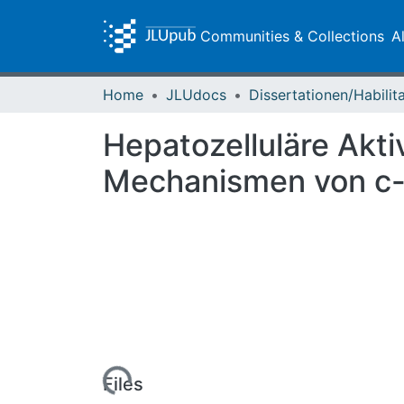
Communities & Collections
A
Home
JLUdocs
Hepatozelluläre Akt
Mechanismen von c-J
Loading...
Files