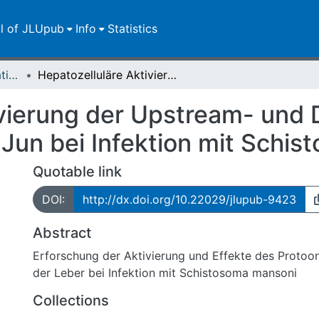
ll of JLUpub
Info
Statistics
Dissertationen/Habilitationen
Hepatozelluläre Aktivierung der Upstream- und Downstream-Mechanismen von c-Jun bei Infektion mit Schistosoma mansoni
ivierung der Upstream- und
un bei Infektion mit Schis
Quotable link
DOI:
http://dx.doi.org/10.22029/jlupub-9423
Abstract
Erforschung der Aktivierung und Effekte des Protoo
der Leber bei Infektion mit Schistosoma mansoni
Collections