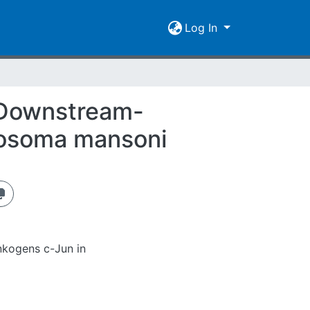
Log In
 Downstream-
tosoma mansoni
nkogens c-Jun in