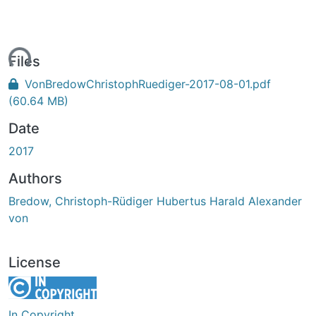
ding...
Files
VonBredowChristophRuediger-2017-08-01.pdf
(60.64 MB)
Date
2017
Authors
Bredow, Christoph-Rüdiger Hubertus Harald Alexander
von
License
In Copyright