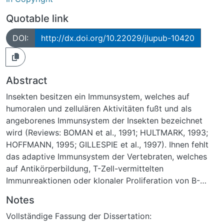
Quotable link
DOI:
http://dx.doi.org/10.22029/jlupub-10420
Abstract
Insekten besitzen ein Immunsystem, welches auf
humoralen und zellulären Aktivitäten fußt und als
angeborenes Immunsystem der Insekten bezeichnet
wird (Reviews: BOMAN et al., 1991; HULTMARK, 1993;
HOFFMANN, 1995; GILLESPIE et al., 1997). Ihnen fehlt
das adaptive Immunsystem der Vertebraten, welches
auf Antikörperbildung, T-Zell-vermittelten
Immunreaktionen oder klonaler Proliferation von B-
Zellen basiert (Review: COOPER und ALDER, 2006). Die
Notes
für die zelluläre Immunantwort der Insekten
Vollständige Fassung der Dissertation:
zuständigen Zellen sind v. a. im Hämocoel zirkulierende