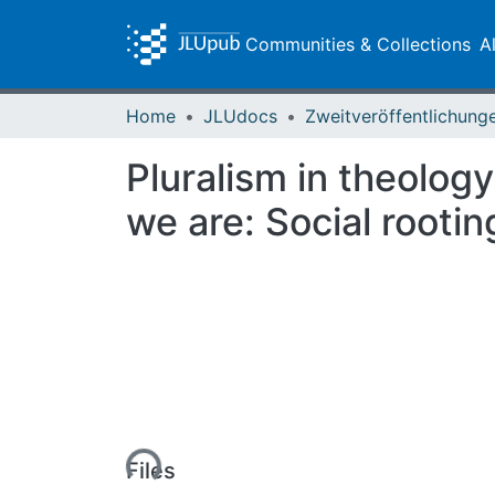
Communities & Collections
A
Home
JLUdocs
Pluralism in theology
we are: Social rootin
Loading...
Files