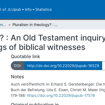
ll of JLUpub
Info
Statistics
Zweitveröffentlichungen (grüner Weg)
Pluralism in theology? : An Old Testament inquiry Part I: Sojourners we are: Social rootings of biblical witnesses
? : An Old Testament inquiry
gs of biblical witnesses
Quotable link
DOI:
http://dx.doi.org/10.22029/jlupub-16529
Notes
Auch veröffentlicht in: Erhard S. Gerstenberger: Die 
Buch der Befreiung. Ute E. Eisen, Christl M. Maier (Hg
179-188:
https://doi.org/10.22029/jlupub-17578
Original publication in