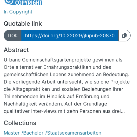
In Copyright
Quotable link
DOI:
https://doi.org/10.22029/jlupub-20870
Abstract
Urbane Gemeinschaftsgartenprojekte gewinnen als
Orte alternativer Ernährungspraktiken und des
gemeinschaftlichen Lebens zunehmend an Bedeutung.
Die vorliegende Arbeit untersucht, wie solche Projekte
die Alltagspraktiken und sozialen Beziehungen ihrer
Teilnehmenden im Hinblick auf Ernährung und
Nachhaltigkeit verändern. Auf der Grundlage
qualitativer Inter-views mit zehn Personen aus drei
Projekten im Raum Gießen-Marburg wurden Motive und
Collections
Teilnahmeformen, Ernährungs- und Konsumpraktiken,
Master-/Bachelor-/Staatsexamensarbeiten
Projektpraxis und Rollenverständnis, soziale