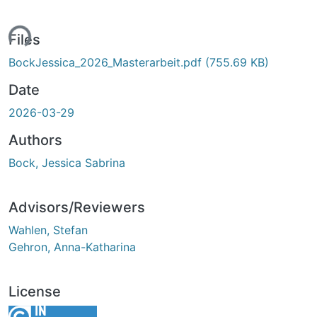
ing...
Files
BockJessica_2026_Masterarbeit.pdf
(755.69 KB)
Date
2026-03-29
Authors
Bock, Jessica Sabrina
Advisors/Reviewers
Wahlen, Stefan
Gehron, Anna-Katharina
License