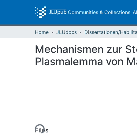
Communities & Collections
A
Home
JLUdocs
Mechanismen zur Ste
Plasmalemma von M
Loading...
Files