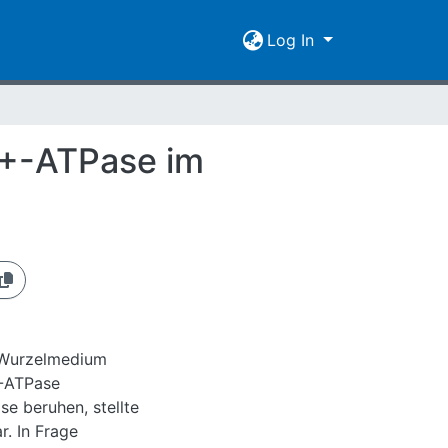
Log In
H+-ATPase im
m Wurzelmedium
+-ATPase
e beruhen, stellte
. In Frage