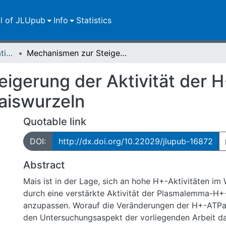
ll of JLUpub
Info
Statistics
Dissertationen/Habilitationen
Mechanismen zur Steigerung der Aktivität der H+-ATPase im Plasmalemma von Maiswurzeln
igerung der Aktivität der 
aiswurzeln
Quotable link
DOI:
http://dx.doi.org/10.22029/jlupub-16872
Abstract
Mais ist in der Lage, sich an hohe H+-Aktivitäten i
durch eine verstärkte Aktivität der Plasmalemma-H
anzupassen. Worauf die Veränderungen der H+-ATPas
den Untersuchungsaspekt der vorliegenden Arbeit dar