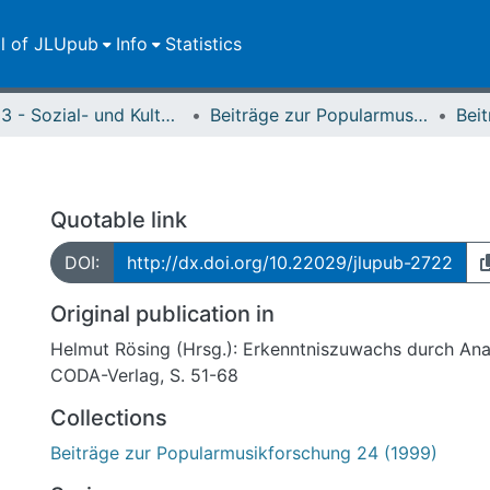
ll of JLUpub
Info
Statistics
FB 03 - Sozial- und Kulturwissenschaften
Beiträge zur Popularmusikforschung
Quotable link
DOI:
http://dx.doi.org/10.22029/jlupub-2722
Original publication in
Helmut Rösing (Hrsg.): Erkenntniszuwachs durch Ana
CODA-Verlag, S. 51-68
Collections
Beiträge zur Popularmusikforschung 24 (1999)