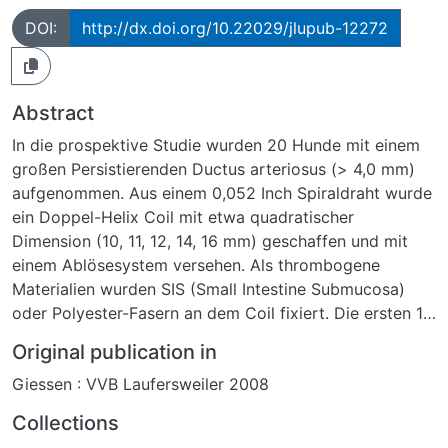
DOI:
http://dx.doi.org/10.22029/jlupub-12272
Abstract
In die prospektive Studie wurden 20 Hunde mit einem
großen Persistierenden Ductus arteriosus (> 4,0 mm)
aufgenommen. Aus einem 0,052 Inch Spiraldraht wurde
ein Doppel-Helix Coil mit etwa quadratischer
Dimension (10, 11, 12, 14, 16 mm) geschaffen und mit
einem Ablösesystem versehen. Als thrombogene
Materialien wurden SIS (Small Intestine Submucosa)
oder Polyester-Fasern an dem Coil fixiert. Die ersten 10
Hunde erhielten je einen SIS- und die zweiten 10 Tiere
Original publication in
je einen Polyester-Coil. Die Implantation erfolgte
Giessen : VVB Laufersweiler 2008
transvenös von der Vena femoralis ausgehend. Die
Kurzzeitkontrollen und Langzeitkontrollen bis zu einem
Collections
Jahr umfassten den angiographischen Shunt-Grad,