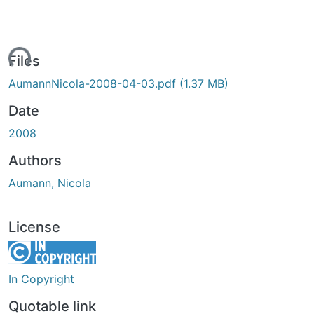
ding...
Files
AumannNicola-2008-04-03.pdf
(1.37 MB)
Date
2008
Authors
Aumann, Nicola
License
In Copyright
Quotable link