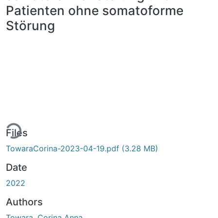
Patienten ohne somatoforme
Störung
ding...
Files
TowaraCorina-2023-04-19.pdf
(3.28 MB)
Date
2022
Authors
Towara, Corina Anna