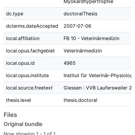
Myokardhypertrophie
dc.type
doctoralThesis
dcterms.dateAccepted
2007-07-06
local.affiliation
FB 10 - Veterinärmedizin
local.opus.fachgebiet
Veterinärmedizin
local.opus.id
4965
local.opus.institute
Institut für Veterinär-Physiologi
local.source.freetext
Giessen : VVB Laufersweiler 2
thesis.level
thesis.doctoral
Files
Original bundle
Now showing
1 - 1 of 1