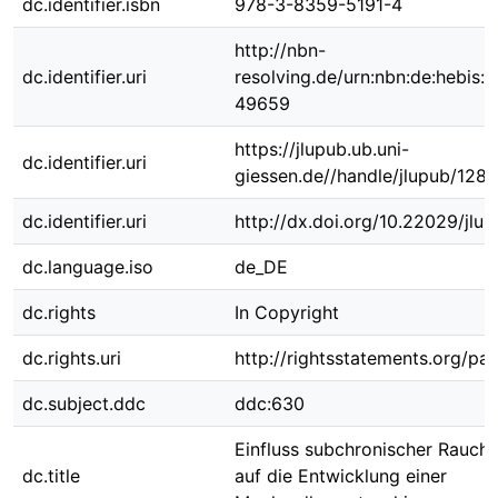
dc.identifier.isbn
978-3-8359-5191-4
http://nbn-
dc.identifier.uri
resolving.de/urn:nbn:de:hebis:
49659
https://jlupub.ub.uni-
dc.identifier.uri
giessen.de//handle/jlupub/1281
dc.identifier.uri
http://dx.doi.org/10.22029/jlu
dc.language.iso
de_DE
dc.rights
In Copyright
dc.rights.uri
http://rightsstatements.org/pag
dc.subject.ddc
ddc:630
Einfluss subchronischer Rauch
dc.title
auf die Entwicklung einer