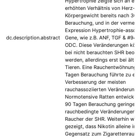
Hypertrophie zeigte sich an e
erhöhten Verhältnis von Herz- 
Körpergewicht bereits nach 30
Berauchung, und in der vermeh
Expression Hypertrophie-assoz
dc.description.abstract
Gene, wie z.B. ANF, TGF & #94
ODC. Diese Veränderungen kö
bei nicht berauchten SHR beob
werden, allerdings erst bei älte
Tieren. Eine Rauchentwöhnung
Tagen Berauchung führte zu ei
Verbesserung der meisten
rauchassoziierten Veränderung
Normotensive Ratten entwickel
90 Tagen Berauchung geringer
rauchbedingte Veränderungen a
Raucher der SHR. Weiterhin wu
gezeigt, dass Nikotin alleine im
Gegensatz zum Zigarettenrauch