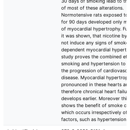
30 days of smoking lead to th
of most of these alterations.
Normotensive rats exposed to
for 90 days developed only mil
of myocardial hypertrophy. Fu
it was shown, that nicotine by i
not induce any signs of smoke
dependent myocardial hypertro
study proves the combined eff
smoking and hypertension to a
the progression of cardiovascu
disease. Myocardial hypertrop
pronounced in these hearts an
therefore chronical heart failur
develops earlier. Moreover this
shows the benefit of smoke ces
which occurs irrespectively of 
factors, such as hypertension.