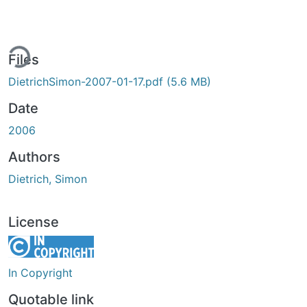
ing...
Files
DietrichSimon-2007-01-17.pdf
(5.6 MB)
Date
2006
Authors
Dietrich, Simon
License
In Copyright
Quotable link