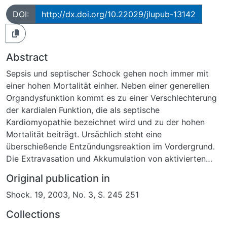
DOI:
http://dx.doi.org/10.22029/jlupub-13142
Abstract
Sepsis und septischer Schock gehen noch immer mit
einer hohen Mortalität einher. Neben einer generellen
Organdysfunktion kommt es zu einer Verschlechterung
der kardialen Funktion, die als septische
Kardiomyopathie bezeichnet wird und zu der hohen
Mortalität beiträgt. Ursächlich steht eine
überschießende Entzündungsreaktion im Vordergrund.
Die Extravasation und Akkumulation von aktivierten
Leukozyten im Gewebe spielt dabei eine wichtige Rolle,
Original publication in
da es dadurch zu einer exzessiven lokalen Freisetzung
Shock. 19, 2003, No. 3, S. 245 251
von Entzündungsmediatoren im Herzgewebe kommt.
Für 3-Deazaadenosin (c3Ado), ein potenter Inhibitor
Collections
der S-Adenosylhomocysteinhydrolase, sind