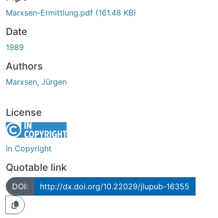
Marxsen-Ermittlung.pdf
(161.48 KB)
Date
1989
Authors
Marxsen, Jürgen
License
In Copyright
Quotable link
DOI:
http://dx.doi.org/10.22029/jlupub-16355