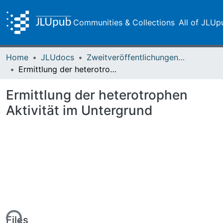
Communities & Collections
All of JLUp
Home
JLUdocs
Zweitveröffentlichungen (grüner Weg)
Ermittlung der heterotrophen Aktivität im Untergrund
Ermittlung der heterotrophen
Aktivität im Untergrund
ing...
Files