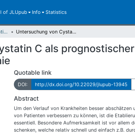
ll of JLUpub
Info
Statistics
Dissertationen/Habilitationen
Untersuchung von Cystatin C als prognostischer Parameter bei pulmonaler Hypertonie
statin C als prognostischer
ie
Quotable link
DOI:
http://dx.doi.org/10.22029/jlupub-13945
Abstract
Um den Verlauf von Krankheiten besser abschätzen
von Patienten verbessern zu können, ist die Etablie
essentiell. Besondere Aufmerksamkeit ist vor allem 
schenken, welche relativ schnell und einfach z.B. dur