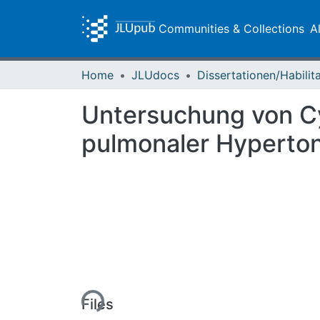
Communities & Collections
A
Home
JLUdocs
Untersuchung von Cy
pulmonaler Hyperton
Loading...
Files