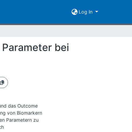
Log In
 Parameter bei
 und das Outcome
rung von Biomarkern
den Parametern zu
ch