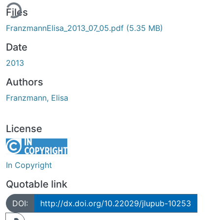
ing...
Files
FranzmannElisa_2013_07_05.pdf
(5.35 MB)
Date
2013
Authors
Franzmann, Elisa
License
In Copyright
Quotable link
DOI:
http://dx.doi.org/10.22029/jlupub-10253