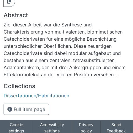
Abstract
Ziel dieser Arbeit war die Synthese und
Charakterisierung von multivalenten, biomimetischen
Catecholderivaten für eine mögliche Beschichtung
unterschiedlicher Oberflächen. Diese neuartigen
Catecholderivate sind dabei modular aufgebaut und
bestehen aus einem zentralen, tetrasubstituierten
Adamantankern, der mit drei Ankergruppen und einem
Effektormolekül an der vierten Position versehen
werden konnte. Der Entwurf dieser Catecholderivate
Collections
orientierte sich an natürlichen, bekannten Systemen,
Dissertationen/Habilitationen
wie dem Muscheladhäsionsprotein MAP oder dem
Siderophor Enterobaktin. Dabei sollte der modulare
Full item page
Aufbau durch Adamantan als Grundgerüst und Dopamin
als Ankergruppe erfolgen. Der Vorteil des Adamantans
als Grundgerüst besteht in der Möglichkeit, die
Cookie
Accessibility
Privacy
Send
settings
settings
policy
Feedback
Ankergruppe als ein trivalentes Bindungsmotiv