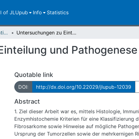
ll of JLUpub
Info
Statistics
Dissertationen/Habilitationen
Untersuchungen zu Einteilung und Pathogenese des felinen Fibrosarkoms
inteilung und Pathogenese 
Quotable link
DOI:
http://dx.doi.org/10.22029/jlupub-12039
Abstract
1. Ziel dieser Arbeit war es, mittels Histologie, Immu
Enzymhistochemie Kriterien für eine Klassifizierung d
Fibrosarkome sowie Hinweise auf mögliche Pathoge
Ursprung der Tumorzellen sowie der mehrkernigen Ri