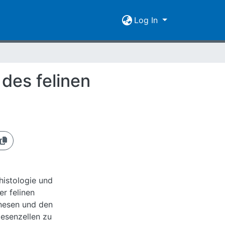
Log In
des felinen
nhistologie und
er felinen
nesen und den
esenzellen zu