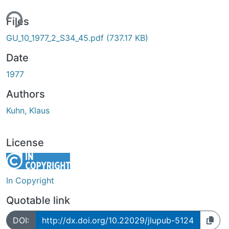
ing...
Files
GU_10_1977_2_S34_45.pdf
(737.17 KB)
Date
1977
Authors
Kuhn, Klaus
License
In Copyright
Quotable link
DOI:
http://dx.doi.org/10.22029/jlupub-5124