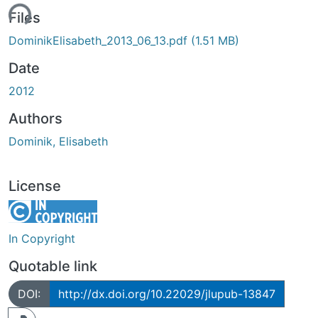
ding...
Files
DominikElisabeth_2013_06_13.pdf
(1.51 MB)
Date
2012
Authors
Dominik, Elisabeth
License
In Copyright
Quotable link
DOI:
http://dx.doi.org/10.22029/jlupub-13847