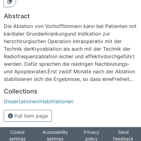
Abstract
Die Ablation von Vorhofflimmern kann bei Patienten mit
kardialer Grunderkrankungund Indikation zur
herzchirurgischen Operation intraoperativ mit der
Technik derKryoablation als auch mit der Technik der
Radiofrequenzablation sicher und effektivdurchgeführt
werden. Dafür sprechen die niedrigen Nachblutungs-
und Apoplexraten.Erst zwölf Monate nach der Ablation
stabilisieren sich die Ergebnisse, so dass eineFreiheit
von Vorhofflimmern von 69% resultiert.Ein 12-Kanal-
Collections
EKG oder 24-h-EKG ist sowohl sechs als auch zwölf
Dissertationen/Habilitationen
Monate nachAblationstherapie nicht geeignet, die
wahre Rate an Vorhofflimmern aufzuzeigen,während
Full item page
der implantierte Eventrekorder ein klares Bild von der
Inzidenz desVorhofflimmerns zeigt.Damit ist der
Eventrekorder das geeignete diagnostische Instrument
Cookie
Accessibility
Privacy
Send
settings
settings
policy
Feedback
für dieEntscheidung über die weitere medikamentöse