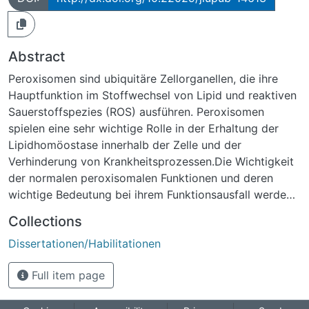
Abstract
Peroxisomen sind ubiquitäre Zellorganellen, die ihre
Hauptfunktion im Stoffwechsel von Lipid und reaktiven
Sauerstoffspezies (ROS) ausführen. Peroxisomen
spielen eine sehr wichtige Rolle in der Erhaltung der
Lipidhomöostase innerhalb der Zelle und der
Verhinderung von Krankheitsprozessen.Die Wichtigkeit
der normalen peroxisomalen Funktionen und deren
wichtige Bedeutung bei ihrem Funktionsausfall werden
in vielen Zellweger-Syndrom Patienten und
Collections
Mausmodellen deutlich. Da Patienten mit Zellweger-
Dissertationen/Habilitationen
Syndrom eine extrem kurze Lebenserwartung haben,
wurden kardiologische Symptome der Patienten bisher
Full item page
nicht als Todesursache beobachtet und berichtet. Bei
leichteren Phenotypen von peroxisomalen