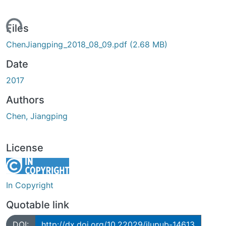
Loading...
Files
ChenJiangping_2018_08_09.pdf
(2.68 MB)
Date
2017
Authors
Chen, Jiangping
License
In Copyright
Quotable link
DOI:
http://dx.doi.org/10.22029/jlupub-14613