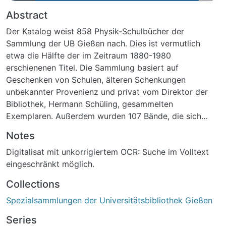
Abstract
Der Katalog weist 858 Physik-Schulbücher der
Sammlung der UB Gießen nach. Dies ist vermutlich
etwa die Hälfte der im Zeitraum 1880-1980
erschienenen Titel. Die Sammlung basiert auf
Geschenken von Schulen, älteren Schenkungen
unbekannter Provenienz und privat vom Direktor der
Bibliothek, Hermann Schüling, gesammelten
Exemplaren. Außerdem wurden 107 Bände, die sich
schon im Bestand der UB Giessen befanden, im Katalog
Notes
erfasst. Der größte Teil der Sammlung ist bisher nur in
Digitalisat mit unkorrigiertem OCR: Suche im Volltext
diesem Spezialkatalognachgewiesen (Stand: 2.1.2007).
eingeschränkt möglich.
Collections
Spezialsammlungen der Universitätsbibliothek Gießen
Series