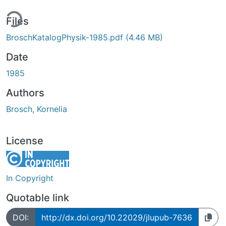
ing...
Files
BroschKatalogPhysik-1985.pdf
(4.46 MB)
Date
1985
Authors
Brosch, Kornelia
License
In Copyright
Quotable link
DOI:
http://dx.doi.org/10.22029/jlupub-7636