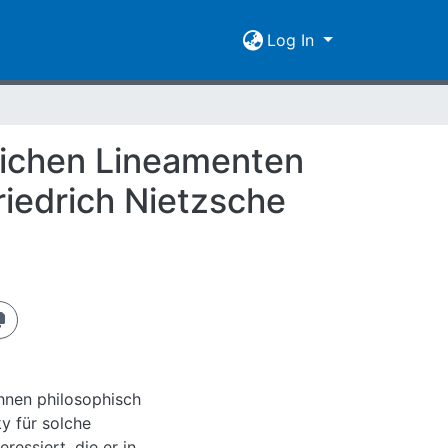
Log In
lichen Lineamenten
riedrich Nietzsche
ihnen philosophisch
y für solche
essiert, die er in