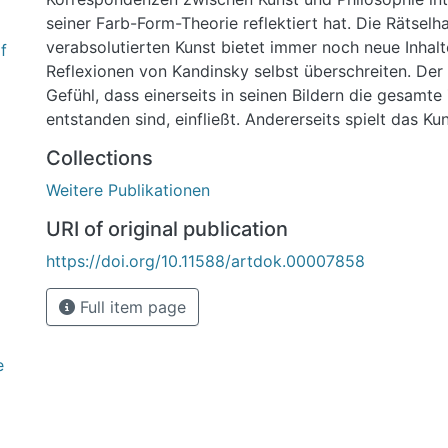
seiner Farb-Form-Theorie reflektiert hat. Die Rätselha
verabsolutierten Kunst bietet immer noch neue Inhalte
f
Reflexionen von Kandinsky selbst überschreiten. Der
Gefühl, dass einerseits in seinen Bildern die gesamte Z
entstanden sind, einfließt. Andererseits spielt das Ku
des Kritikers und des Zeugen auch gegenüber Kandin
Collections
Text wird neben Einflüssen islamischer Kalligraphie in
Weitere Publikationen
die Frage eingegangen, inwiefern sich Kandinsky vo
seiner Zeit und vor allem von Friedrich Nietzsche beei
URI of original publication
Nietzsche, der sich mit der metaphysischen Krise 
https://doi.org/10.11588/artdok.00007858
im 19. Jahrhundert beschäftigte, hat auf die Kunst ge
Kunst kann das Subjekt die Kindheit, die eine künstle
Full item page
beziehungsweise ironische Qualität hat und für die 
modernen Subjekts relevant ist, lernen. Wie zeigt sich
Kandinskys Werk und welche Unterschiede können z
e
beiden Denkern (Kunstphilosophen) entnommen wer