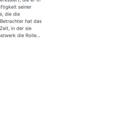
ftigkeit seiner
, die die
 Betrachter hat das
eit, in der sie
nstwerk die Rolle
sky. In diesem
 seiner Kunst auf
n den Philosophen
nflussen ließ.
und den Symptomen
setzt. Von der
rische
Lebensführung des
 dies in
wischen den
den?