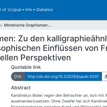
ll of JLUpub
Info
Statistics
Mimetische Graphismen: Zu den kalligraphieähnlichen Lineamenten bei Kandinsky, philosophischen Einflüssen von Friedrich Nietzsche und ihren transkulturellen Perspektiven
en: Zu den kalligraphieähn
sophischen Einflüssen von F
rellen Perspektiven
Quotable link
DOI:
http://dx.doi.org/10.22029/jlupub-2037
Abstract
Kandinskys Bilder regen den Betrachter an, sich mit 
auseinanderzusetzen. Ohne Zweifel hat sich Kandinsk
Korrespondenzen zwischen Kunst und Philosophie inter