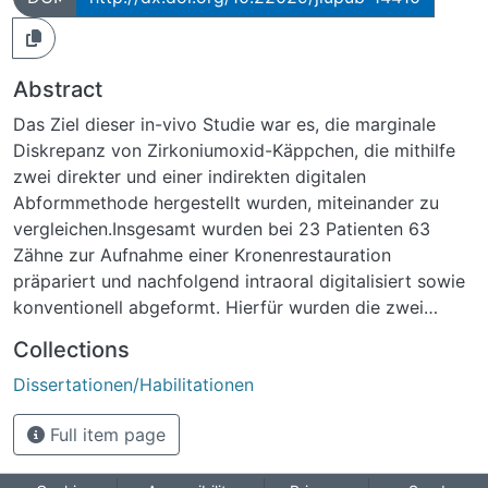
Abstract
Das Ziel dieser in-vivo Studie war es, die marginale
Diskrepanz von Zirkoniumoxid-Käppchen, die mithilfe
zwei direkter und einer indirekten digitalen
Abformmethode hergestellt wurden, miteinander zu
vergleichen.Insgesamt wurden bei 23 Patienten 63
Zähne zur Aufnahme einer Kronenrestauration
präpariert und nachfolgend intraoral digitalisiert sowie
konventionell abgeformt. Hierfür wurden die zwei
Intraoralscanner CEREC AC Omnicam und Cara TRIOS
Collections
verwendet. Die konventionelle Abformung wurde mit
Dissertationen/Habilitationen
dem scanbaren A-Silikon Flexitime fast&scan nach der
Korrektur-Technik ausgeführt und anschließend mit
Full item page
dem Laborscanner D700 indirekt digitalisiert. Auf
Grundlage der resultierenden Datensätze wurden