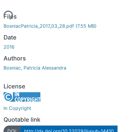
ing...
Files
BosniacPatricia_2017_03_28.pdf
(7.55 MB)
Date
2016
Authors
Bosniac, Patricia Alessandra
License
In Copyright
Quotable link
DOI:
http://dx.doi.org/10.22029/jlupub-14410