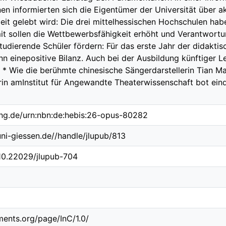
n informierten sich die Eigentümer der Universität über ak
t gelebt wird: Die drei mittelhessischen Hochschulen hab
it sollen die Wettbewerbsfähigkeit erhöht und Verantwor
udierende Schüler fördern: Für das erste Jahr der didaktisc
n einepositive Bilanz. Auch bei der Ausbildung künftiger L
n. * Wie die berühmte chinesische Sängerdarstellerin Tian M
in amInstitut für Angewandte Theaterwissenschaft bot eindr
ing.de/urn:nbn:de:hebis:26-opus-80282
.uni-giessen.de//handle/jlupub/813
/10.22029/jlupub-704
ements.org/page/InC/1.0/