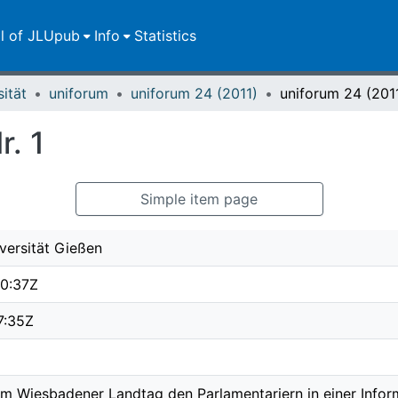
ll of JLUpub
Info
Statistics
sität
uniforum
uniforum 24 (2011)
uniforum 24 (2011
r. 1
Simple item page
versität Gießen
0:37Z
7:35Z
im Wiesbadener Landtag den Parlamentariern in einer Infor