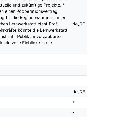
tuelle und zukünftige Projekte. *
en einen Kooperationsvertrag
tung für die Region wahrgenommen
hen Lernwerkstatt zieht Prof.
de_DE
ehrkräfte könnte die Lernwerkstatt
ansha ihr Publikum verzauberte:
ucksvolle Einblicke in die
de_DE
*
*