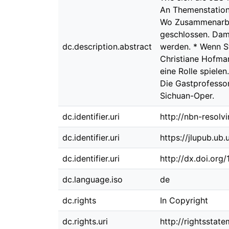
An Themenstatione
Wo Zusammenarbei
geschlossen. Dam
dc.description.abstract
werden. * Wenn St
Christiane Hofman
eine Rolle spiele
Die Gastprofessor
Sichuan-Oper.
dc.identifier.uri
http://nbn-resolv
dc.identifier.uri
https://jlupub.ub
dc.identifier.uri
http://dx.doi.org
dc.language.iso
de
dc.rights
In Copyright
dc.rights.uri
http://rightsstat