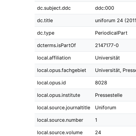
dc.subject.ddc
ddc:000
dc.title
uniforum 24 (2011
dc.type
PeriodicalPart
dcterms.isPartOf
2147177-0
local.affiliation
Universität
local.opus.fachgebiet
Universität, Press
local.opus.id
8028
local.opus.institute
Pressestelle
local.source.journaltitle
Uniforum
local.source.number
1
local.source.volume
24