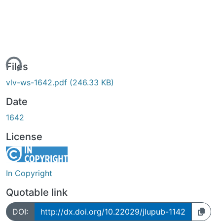
ading...
Files
vlv-ws-1642.pdf
(246.33 KB)
Date
1642
License
In Copyright
Quotable link
DOI:
http://dx.doi.org/10.22029/jlupub-1142