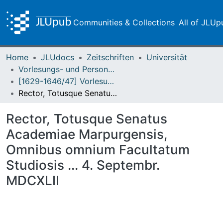
Communities & Collections
All of JLUp
Home
JLUdocs
Zeitschriften
Universität
Vorlesungs- und Personalverzeichnis / Justus-Liebig-Universität Gießen
[1629-1646/47] Vorlesungsverzeichnis - Einblattdrucke / Academia Marpurgensis
Rector, Totusque Senatus Academiae Marpurgensis, Omnibus omnium Facultatum Studiosis ... 4. Septembr. MDCXLII
Rector, Totusque Senatus
Academiae Marpurgensis,
Omnibus omnium Facultatum
Studiosis ... 4. Septembr.
MDCXLII