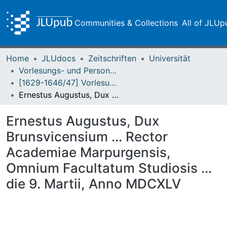
Communities & Collections
All of JLUp
Home
JLUdocs
Zeitschriften
Universität
Vorlesungs- und Personalverzeichnis / Justus-Liebig-Universität Gießen
[1629-1646/47] Vorlesungsverzeichnis - Einblattdrucke / Academia Marpurgensis
Ernestus Augustus, Dux Brunsvicensium ... Rector Academiae Marpurgensis, Omnium Facultatum Studiosis ... die 9. Martii, Anno MDCXLV
Ernestus Augustus, Dux
Brunsvicensium ... Rector
Academiae Marpurgensis,
Omnium Facultatum Studiosis ...
die 9. Martii, Anno MDCXLV