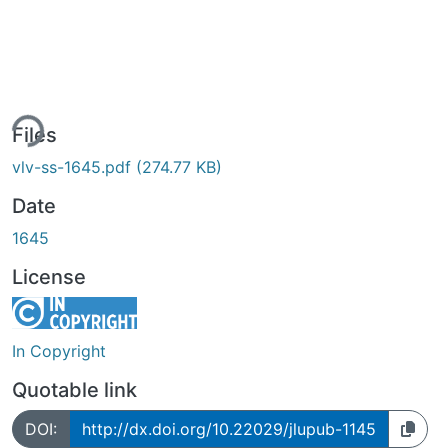
ing...
Files
vlv-ss-1645.pdf
(274.77 KB)
Date
1645
License
In Copyright
Quotable link
DOI:
http://dx.doi.org/10.22029/jlupub-1145