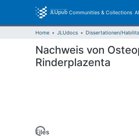
Communities & Collections
A
Home
JLUdocs
Nachweis von Osteopo
Rinderplazenta
Loading...
Files