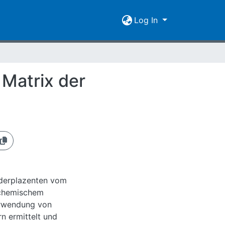
Log In
 Matrix der
nderplazenten vom
tochemischem
erwendung von
n ermittelt und