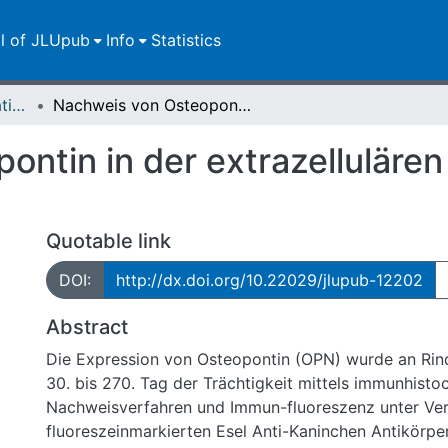
ll of JLUpub
Info
Statistics
Dissertationen/Habilitationen
Nachweis von Osteopontin in der extrazellulären Matrix der Rinderplazenta
ntin in der extrazellulären
Quotable link
DOI:
http://dx.doi.org/10.22029/jlupub-12202
Abstract
Die Expression von Osteopontin (OPN) wurde an Ri
30. bis 270. Tag der Trächtigkeit mittels immunhis
Nachweisverfahren und Immun-fluoreszenz unter V
fluoreszeinmarkierten Esel Anti-Kaninchen Antikörper