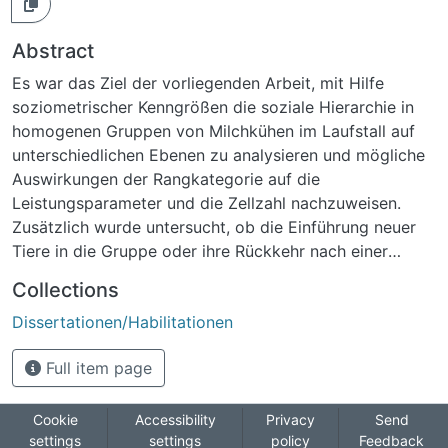
Abstract
Es war das Ziel der vorliegenden Arbeit, mit Hilfe
soziometrischer Kenngrößen die soziale Hierarchie in
homogenen Gruppen von Milchkühen im Laufstall auf
unterschiedlichen Ebenen zu analysieren und mögliche
Auswirkungen der Rangkategorie auf die
Leistungsparameter und die Zellzahl nachzuweisen.
Zusätzlich wurde untersucht, ob die Einführung neuer
Tiere in die Gruppe oder ihre Rückkehr nach einer
bestimmten Abwesenheitsdauer soziale Spannungen
Collections
auslöst und zu gesteigerter Aggressivität führt. Drei
Dissertationen/Habilitationen
Herden mit 46, 48 oder 73 Milchkühen auf zwei
verschiedenen Betrieben wurden visuell direkt
Full item page
beobachtet. Für die Analyse des Einflusses von
verschiedenen fixen Effekten auf die ausgewählten
Zielgrößen von Leistung und Gesundheit (Milchmenge,
Cookie
Accessibility
Privacy
Send
settings
settings
policy
Feedback
Fett-%, Eiweiß-%, und Zellzahl) kam die univariate