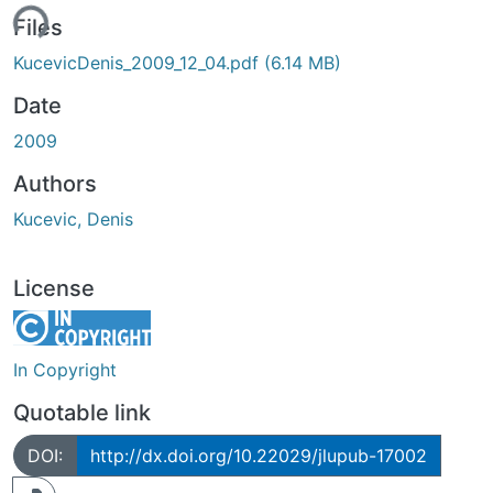
ding...
Files
KucevicDenis_2009_12_04.pdf
(6.14 MB)
Date
2009
Authors
Kucevic, Denis
License
In Copyright
Quotable link
DOI:
http://dx.doi.org/10.22029/jlupub-17002