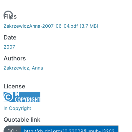
ing...
Files
ZakrzewiczAnna-2007-06-04.pdf
(3.7 MB)
Date
2007
Authors
Zakrzewicz, Anna
License
In Copyright
Quotable link
DOI:
http://dx.doi.org/10.22029/jlupub-13202