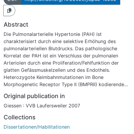
Abstract
Die Pulmonalarterielle Hypertonie (PAH) ist
charakterisiert durch eine selektive Erhöhung des
pulmonalarteriellen Blutdrucks. Das pathologische
Korrelat der PAH ist ein Verschluss der pulmonalen
Arteriolen durch eine Proliferation/Fehlfunktion der
glatten Gefässmuskelzellen und des Endothels.
Heterozygote Keimbahnmutationen im Bone
Morphogenetic Receptor Type II (BMPRII) kodierenden
Genlokus zeigen eine Assoziation mit PAH, was für
Original publication in
einen Einfluss des BMPRII auf die Pathogenese der PAH
Giessen : VVB Laufersweiler 2007
spricht.
Um die Funktion von BMPRII zu charakterisieren, war es
Collections
das Ziel unserer Arbeit, neue potentielle
Dissertationen/Habilitationen
Interaktionspartner dieses Rezeptors mittels Yeast