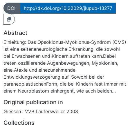
DOI:
http://dx.doi.org/10.22029/jlupub-13277
Abstract
Einleitung: Das Opsoklonus-Myoklonus-Syndrom (OMS)
ist eine selteneneurologische Erkrankung, die sowohl
bei Erwachsenen und Kindern auftreten kann.Dabei
treten oszillierende Augenbewegungen, Myoklonien,
eine Ataxie und einezunehmende
Entwicklungsverzögerung auf. Sowohl bei der
paraneoplastischenForm, die bei Kindern fast immer mit
einem Neuroblastom einhergeht, wie auch beiden
anderen Fällen wird eine Autoimmunpathogenese
Original publication in
diskutiert. Ein gemeinsamesAutoantigen konnte bisher
Giessen : VVB Laufersweiler 2008
nicht identifiziert werden. Wir untersuchten, ob sich bei
OMS-Patienten Autoantikörper gegen ein gemeinsames
Collections
Autoantigen nachweisenlassen und ob diese